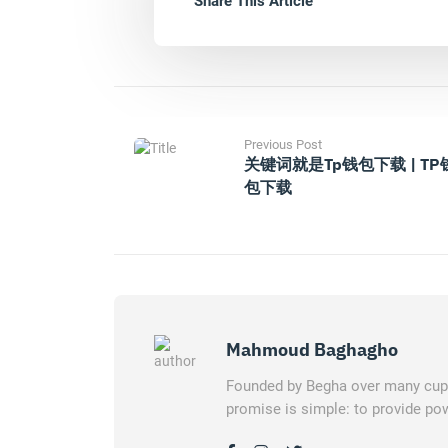
Share This Article
Previous Post
关键词就是tp钱包下载 | TP
包下载
Mahmoud Baghagho
Founded by Begha over many cups 
promise is simple: to provide pow