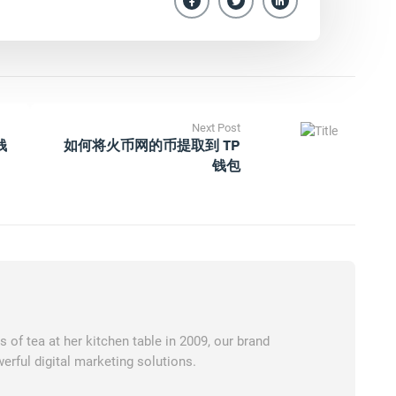
Next Post
钱
如何将火币网的币提取到 TP
钱包
of tea at her kitchen table in 2009, our brand
erful digital marketing solutions.