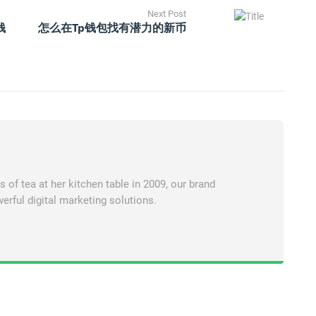
Next Post
钱
怎么在tp钱包找有潜力的新币
of tea at her kitchen table in 2009, our brand
erful digital marketing solutions.