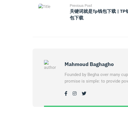
Previous Post
关键词就是tp钱包下载 | TP
包下载
Mahmoud Baghagho
Founded by Begha over many cups 
promise is simple: to provide pow