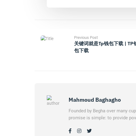
Previous Post
关键词就是tp钱包下载 | TP
包下载
Mahmoud Baghagho
Founded by Begha over many cups 
promise is simple: to provide pow