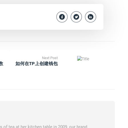
Next Post
数
如何在TP上创建钱包
of tea at her kitchen table in 2009, our brand