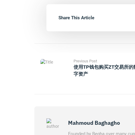
Share This Article
Previous Post
使用TP钱包购买ZT交易所的
字资产
Mahmoud Baghagho
Founded by Begha over many cups 