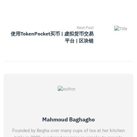
Next Post
使用TokenPocket买币 | 虚拟货币交易
平台 | 区块链
Mahmoud Baghagho
Founded by Begha over many cups of tea at her kitchen