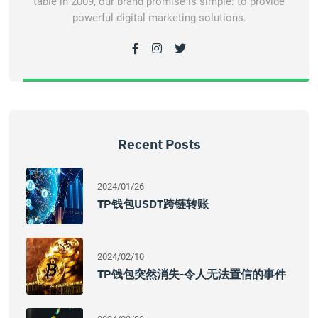
table in 2009, our brand promise is simple: to provide
powerful digital marketing solutions.
Recent Posts
2024/01/26
TP钱包USDT跨链转账
2024/02/10
TP钱包突然消失-令人无法置信的事件