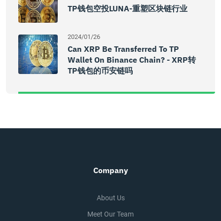
TP钱包空投LUNA-重塑区块链行业
2024/01/26
Can XRP Be Transferred To TP
Wallet On Binance Chain? - XRP转
TP钱包的币安链吗
Company
About Us
Meet Our Team