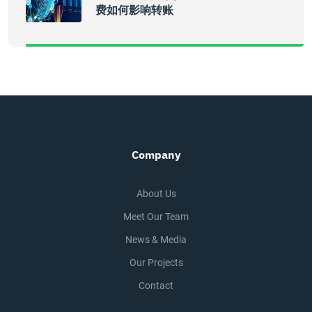
费如何影响转账
Company
About Us
Meet Our Team
News & Media
Our Projects
Contact